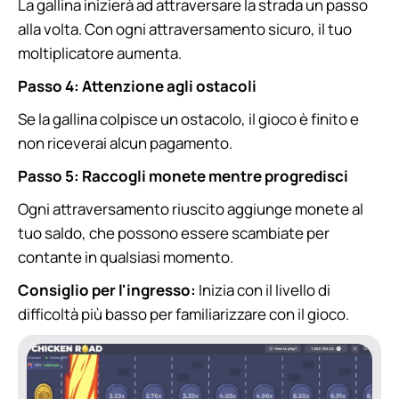
La gallina inizierà ad attraversare la strada un passo
alla volta. Con ogni attraversamento sicuro, il tuo
moltiplicatore aumenta.
Passo 4: Attenzione agli ostacoli
Se la gallina colpisce un ostacolo, il gioco è finito e
non riceverai alcun pagamento.
Passo 5: Raccogli monete mentre progredisci
Ogni attraversamento riuscito aggiunge monete al
tuo saldo, che possono essere scambiate per
contante in qualsiasi momento.
Consiglio per l'ingresso:
Inizia con il livello di
difficoltà più basso per familiarizzare con il gioco.