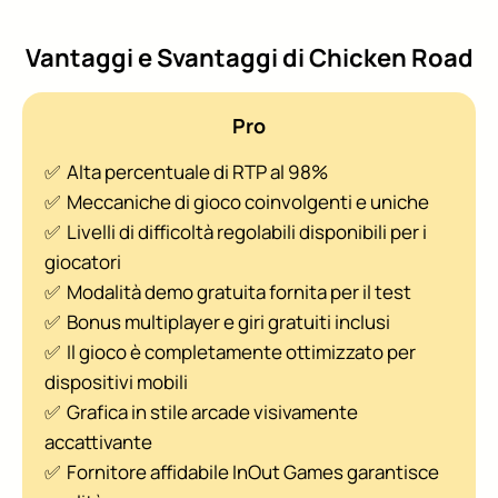
Vantaggi e Svantaggi di Chicken Road
Pro
Alta percentuale di RTP al 98%
Meccaniche di gioco coinvolgenti e uniche
Livelli di difficoltà regolabili disponibili per i
giocatori
Modalità demo gratuita fornita per il test
Bonus multiplayer e giri gratuiti inclusi
Il gioco è completamente ottimizzato per
dispositivi mobili
Grafica in stile arcade visivamente
accattivante
Fornitore affidabile InOut Games garantisce