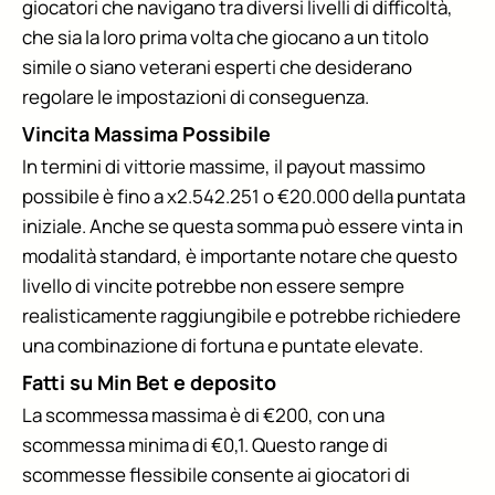
giocatori che navigano tra diversi livelli di difficoltà,
che sia la loro prima volta che giocano a un titolo
simile o siano veterani esperti che desiderano
regolare le impostazioni di conseguenza.
Vincita Massima Possibile
In termini di vittorie massime, il payout massimo
possibile è fino a x2.542.251 o €20.000 della puntata
iniziale. Anche se questa somma può essere vinta in
modalità standard, è importante notare che questo
livello di vincite potrebbe non essere sempre
realisticamente raggiungibile e potrebbe richiedere
una combinazione di fortuna e puntate elevate.
Fatti su Min Bet e deposito
La scommessa massima è di €200, con una
scommessa minima di €0,1. Questo range di
scommesse flessibile consente ai giocatori di