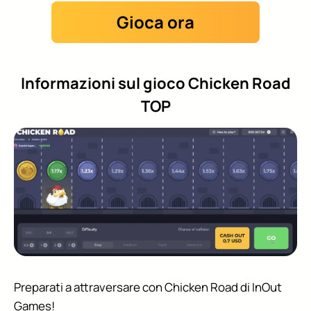
Gioca ora
Informazioni sul gioco Chicken Road
TOP
Preparati a attraversare con Chicken Road di InOut
Games!