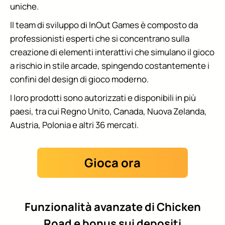
uniche.
Il team di sviluppo di InOut Games è composto da
professionisti esperti che si concentrano sulla
creazione di elementi interattivi che simulano il gioco
a rischio in stile arcade, spingendo costantemente i
confini del design di gioco moderno.
I loro prodotti sono autorizzati e disponibili in più
paesi, tra cui Regno Unito, Canada, Nuova Zelanda,
Austria, Polonia e altri 36 mercati.
Gioca ora
Funzionalità avanzate di Chicken
Road e bonus sui depositi