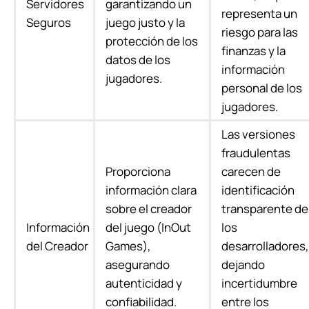
Servidores
garantizando un
representa un
Seguros
juego justo y la
riesgo para las
protección de los
finanzas y la
datos de los
información
jugadores.
personal de los
jugadores.
Las versiones
fraudulentas
Proporciona
carecen de
información clara
identificación
sobre el creador
transparente de
Información
del juego (InOut
los
del Creador
Games),
desarrolladores,
asegurando
dejando
autenticidad y
incertidumbre
confiabilidad.
entre los