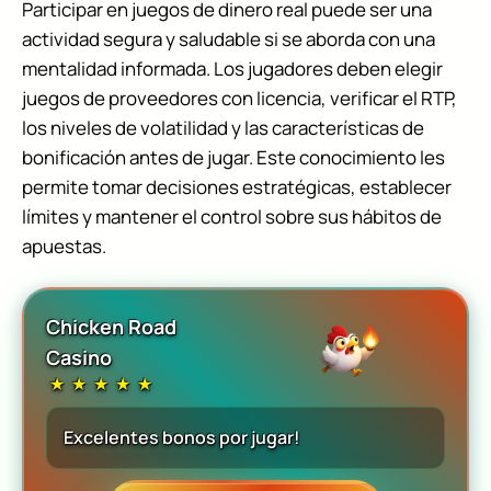
Participar en juegos de dinero real puede ser una
actividad segura y saludable si se aborda con una
mentalidad informada. Los jugadores deben elegir
juegos de proveedores con licencia, verificar el RTP,
los niveles de volatilidad y las características de
bonificación antes de jugar. Este conocimiento les
permite tomar decisiones estratégicas, establecer
límites y mantener el control sobre sus hábitos de
apuestas.
Chicken Road
Casino
★
★
★
★
★
Excelentes bonos por jugar!