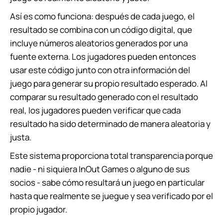
Así es como funciona: después de cada juego, el
resultado se combina con un código digital, que
incluye números aleatorios generados por una
fuente externa. Los jugadores pueden entonces
usar este código junto con otra información del
juego para generar su propio resultado esperado. Al
comparar su resultado generado con el resultado
real, los jugadores pueden verificar que cada
resultado ha sido determinado de manera aleatoria y
justa.
Este sistema proporciona total transparencia porque
nadie - ni siquiera InOut Games o alguno de sus
socios - sabe cómo resultará un juego en particular
hasta que realmente se juegue y sea verificado por el
propio jugador.