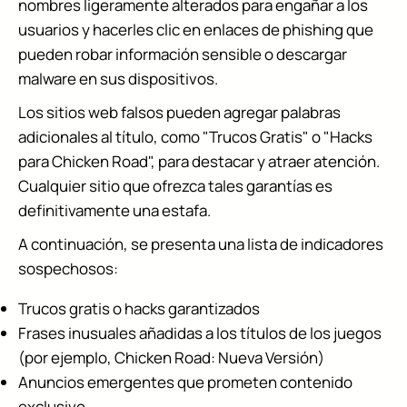
nombres ligeramente alterados para engañar a los
usuarios y hacerles clic en enlaces de phishing que
pueden robar información sensible o descargar
malware en sus dispositivos.
Los sitios web falsos pueden agregar palabras
adicionales al título, como "Trucos Gratis" o "Hacks
para Chicken Road", para destacar y atraer atención.
Cualquier sitio que ofrezca tales garantías es
definitivamente una estafa.
A continuación, se presenta una lista de indicadores
sospechosos:
Trucos gratis o hacks garantizados
Frases inusuales añadidas a los títulos de los juegos
(por ejemplo, Chicken Road: Nueva Versión)
Anuncios emergentes que prometen contenido
exclusivo