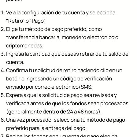
Ve a la configuración de tu cuenta y selecciona
"Retiro" o "Pago".
Elige tu método de pago preferido, como
transferencia bancaria, monedero electrónico o
criptomonedas.
Ingresa la cantidad que deseas retirar de tu saldo de
cuenta.
Confirma tu solicitud de retiro haciendo clic en un
botón o ingresando un código de verificación
enviado por correo electrónico/SMS.
Espera a que la solicitud de pago sea revisada y
verificada antes de que los fondos sean procesados
(generalmente dentro de 24 a 48 horas).
Una vez procesado, selecciona tu método de pago
preferido para la entrega del pago.
Recibe los fondos en tu cuenta de pago elegida.