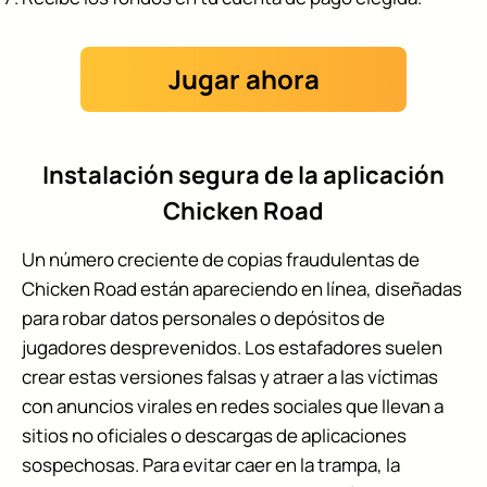
Jugar ahora
Instalación segura de la aplicación
Chicken Road
Un número creciente de copias fraudulentas de
Chicken Road están apareciendo en línea, diseñadas
para robar datos personales o depósitos de
jugadores desprevenidos. Los estafadores suelen
crear estas versiones falsas y atraer a las víctimas
con anuncios virales en redes sociales que llevan a
sitios no oficiales o descargas de aplicaciones
sospechosas. Para evitar caer en la trampa, la