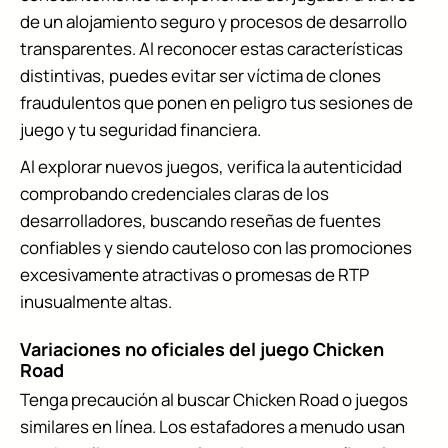
de un alojamiento seguro y procesos de desarrollo
transparentes. Al reconocer estas características
distintivas, puedes evitar ser víctima de clones
fraudulentos que ponen en peligro tus sesiones de
juego y tu seguridad financiera.
Al explorar nuevos juegos, verifica la autenticidad
comprobando credenciales claras de los
desarrolladores, buscando reseñas de fuentes
confiables y siendo cauteloso con las promociones
excesivamente atractivas o promesas de RTP
inusualmente altas.
Variaciones no oficiales del juego Chicken
Road
Tenga precaución al buscar Chicken Road o juegos
similares en línea. Los estafadores a menudo usan