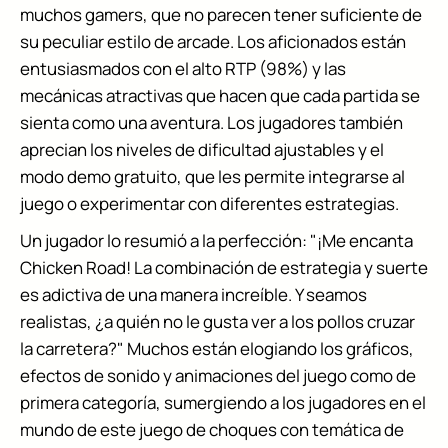
muchos gamers, que no parecen tener suficiente de
su peculiar estilo de arcade. Los aficionados están
entusiasmados con el alto RTP (98%) y las
mecánicas atractivas que hacen que cada partida se
sienta como una aventura. Los jugadores también
aprecian los niveles de dificultad ajustables y el
modo demo gratuito, que les permite integrarse al
juego o experimentar con diferentes estrategias.
Un jugador lo resumió a la perfección: "¡Me encanta
Chicken Road! La combinación de estrategia y suerte
es adictiva de una manera increíble. Y seamos
realistas, ¿a quién no le gusta ver a los pollos cruzar
la carretera?" Muchos están elogiando los gráficos,
efectos de sonido y animaciones del juego como de
primera categoría, sumergiendo a los jugadores en el
mundo de este juego de choques con temática de