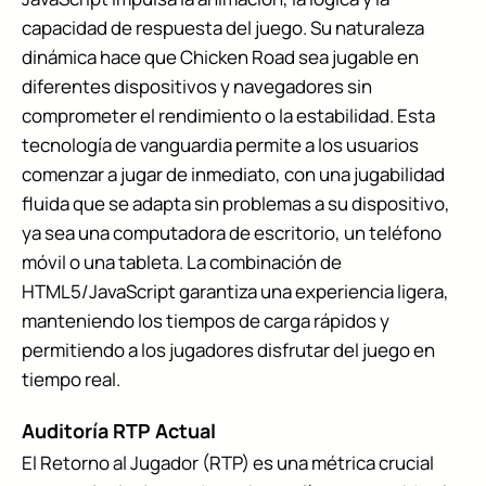
capacidad de respuesta del juego. Su naturaleza
dinámica hace que Chicken Road sea jugable en
diferentes dispositivos y navegadores sin
comprometer el rendimiento o la estabilidad. Esta
tecnología de vanguardia permite a los usuarios
comenzar a jugar de inmediato, con una jugabilidad
fluida que se adapta sin problemas a su dispositivo,
ya sea una computadora de escritorio, un teléfono
móvil o una tableta. La combinación de
HTML5/JavaScript garantiza una experiencia ligera,
manteniendo los tiempos de carga rápidos y
permitiendo a los jugadores disfrutar del juego en
tiempo real.
Auditoría RTP Actual
El Retorno al Jugador (RTP) es una métrica crucial