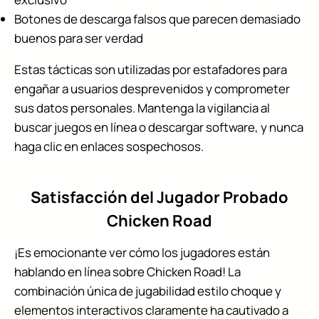
Botones de descarga falsos que parecen demasiado
buenos para ser verdad
Estas tácticas son utilizadas por estafadores para
engañar a usuarios desprevenidos y comprometer
sus datos personales. Mantenga la vigilancia al
buscar juegos en línea o descargar software, y nunca
haga clic en enlaces sospechosos.
Satisfacción del Jugador Probado
Chicken Road
¡Es emocionante ver cómo los jugadores están
hablando en línea sobre Chicken Road! La
combinación única de jugabilidad estilo choque y
elementos interactivos claramente ha cautivado a