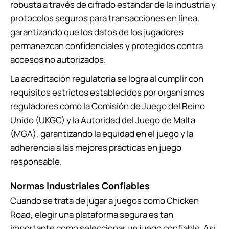
robusta a través de cifrado estándar de la industria y
protocolos seguros para transacciones en línea,
garantizando que los datos de los jugadores
permanezcan confidenciales y protegidos contra
accesos no autorizados.
La acreditación regulatoria se logra al cumplir con
requisitos estrictos establecidos por organismos
reguladores como la Comisión de Juego del Reino
Unido (UKGC) y la Autoridad del Juego de Malta
(MGA), garantizando la equidad en el juego y la
adherencia a las mejores prácticas en juego
responsable.
Normas Industriales Confiables
Cuando se trata de jugar a juegos como Chicken
Road, elegir una plataforma segura es tan
importante como seleccionar un juego confiable. Así