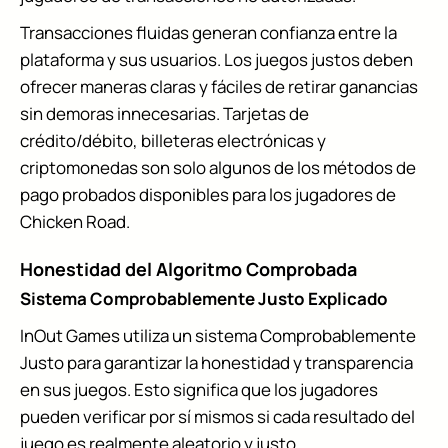
Transacciones fluidas generan confianza entre la
plataforma y sus usuarios. Los juegos justos deben
ofrecer maneras claras y fáciles de retirar ganancias
sin demoras innecesarias. Tarjetas de
crédito/débito, billeteras electrónicas y
criptomonedas son solo algunos de los métodos de
pago probados disponibles para los jugadores de
Chicken Road.
Honestidad del Algoritmo Comprobada
Sistema Comprobablemente Justo Explicado
InOut Games utiliza un sistema Comprobablemente
Justo para garantizar la honestidad y transparencia
en sus juegos. Esto significa que los jugadores
pueden verificar por sí mismos si cada resultado del
juego es realmente aleatorio y justo.