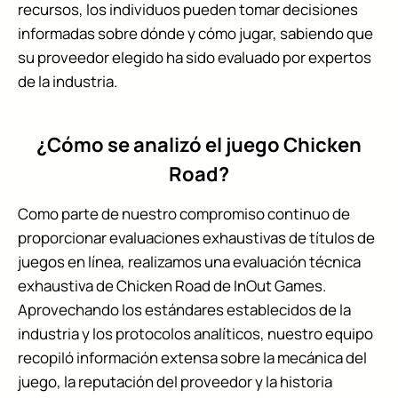
recursos, los individuos pueden tomar decisiones
informadas sobre dónde y cómo jugar, sabiendo que
su proveedor elegido ha sido evaluado por expertos
de la industria.
¿Cómo se analizó el juego Chicken
Road?
Como parte de nuestro compromiso continuo de
proporcionar evaluaciones exhaustivas de títulos de
juegos en línea, realizamos una evaluación técnica
exhaustiva de Chicken Road de InOut Games.
Aprovechando los estándares establecidos de la
industria y los protocolos analíticos, nuestro equipo
recopiló información extensa sobre la mecánica del
juego, la reputación del proveedor y la historia